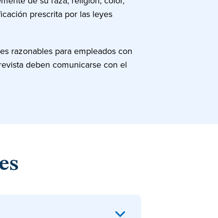
mente de su raza, religión, color,
icación prescrita por las leyes
nes razonables para empleados con
trevista deben comunicarse con el
es